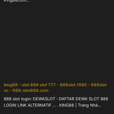
King88com...
Vì sao nên chọn king88 tại
?
Khi so sánh giữa hàng loạt nhà cái trực tuyến trên
thị trường, king88 nổi bật nhờ sự cân bằng giữa
độ uy tín, tính đa dạng sản phẩm và chính sách
ưu đãi dành cho người chơi Việt Nam. Dưới đây là
những lý do khiến king88 là lựa chọn đáng cân
nhắc.
Ưu điểm nổi bật của nhà cái king88
Giao diện tối ưu cho người Việt
: Hỗ trợ ngôn
ngữ tiếng Việt, bố cục rõ ràng, phân loại sản
king88 – slot 888 slot 777 - 888slot 1985 - 888slot
phẩm logic giúp người mới bắt nhịp rất
vc - 888-slot888.com
nhanh.
888 slot login: DEWASLOT : DAFTAR DEWA SLOT 888
Tỷ lệ kèo & RTP cạnh tranh
: Mức cược thể
LOGIN LINK ALTERNATIF ... . KING88 | Trang Nhà...
thao, casino, slot tại king88 được đánh giá