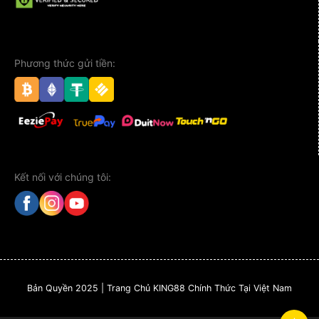
game, nhiều nhà cung cấp khác nhau để bạn linh
hoạt trải nghiệm mà không bị nhàm chán.
Cá cược thể thao king88
Phương thức gửi tiền:
Thể thao là mảng được đầu tư mạnh tại king88,
bao gồm bóng đá, bóng rổ, tennis, cầu lông,
eSports và nhiều bộ môn khác. Hệ thống cung
cấp đủ loại kèo châu Á, châu Âu, tài xỉu, phạt góc,
thẻ phạt, tỷ số chính xác… cùng chức năng cược
Kết nối với chúng tôi:
trước trận và cược live.
Ưu điểm:
Tỷ lệ kèo ổn định, cập nhật nhanh
theo diễn biến trận đấu, có tính năng cash-
out sớm ở một số sảnh thể thao.
Gợi ý cho người mới:
Nên bắt đầu với kèo
Bản Quyền 2025 | Trang Chủ KING88 Chính Thức Tại Việt Nam
châu Á, tài xỉu cơ bản; tránh tham quá nhiều
kèo phụ trong cùng một trận.