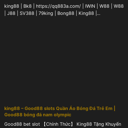
Mini game & game nhanh
king88 | Bk8 | https://qq883a.com/ | IWIN | W88 | W88
| J88 | SV388 | 79king | Bong88 | King88 |...
Hướng dẫn đăng ký tài khoản king88
Cách đăng nhập king88 an toàn
Hướng dẫn nạp – rút tiền tại king88
Khuyến mãi & chương trình ưu đãi tại king88
Bảo mật, pháp lý & trách nhiệm cá cược
Kinh nghiệm chơi king88 hiệu quả cho người
mới
Câu hỏi thường gặp về king88
Kết luận
Giới thiệu tổng quan về king88
King88 là cổng game cá cược trực tuyến được vận
king88 – Good88 slots Quần Áo Bóng Đá Trẻ Em |
hành theo mô hình nhà cái quốc tế, tập trung vào
Good88 bóng đá nam olympic
các mảng thể thao, casino, slot, bắn cá và xổ số.
Good88 bet slot 【Chính Thức】 King88 Tặng Khuyến
Thương hiệu king88 được xây dựng hướng tới tiêu