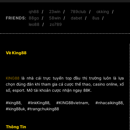
cao so với mặt bằng chung, phù hợp cả người
chơi nhỏ lẫn bet thủ lớn.
qh88
23win
789club
okking
Nạp rút đa kênh, xử lý nhanh
: Hỗ trợ chuyển
FRIENDS:
88go
58win
dabet
8us
leo88
zo789
khoản ngân hàng, ví điện tử phổ biến; thời
gian xử lý giao dịch thường chỉ vài phút cho
các lệnh rút thông thường.
Khuyến mãi thường xuyên
: Thưởng nạp lần
Về King88
đầu, hoàn trả hằng ngày, hoàn thua tuần,
đua top nhận quà… dành riêng cho thành
viên king88.
KING88
là nhà cái trực tuyến top đầu thị trường luôn là lựa
Hỗ trợ khách hàng 24/7
: Đội ngũ CSKH
chọn đúng đắn khi tham gia cá cược thể thao, casino online, xổ
người Việt tư vấn qua chat trực tuyến, Zalo,
số, esport. Mở tài khoản cược nhận ngay 88K.
Telegram… hỗ trợ giải đáp và xử lý khiếu nại
#king88, #linkKing88, #KING88vietnam, #nhacaiking88,
kịp thời.
#king88uk, #trangchuking88
Bảo mật thông tin nhiều lớp
: Áp dụng mã
hóa SSL, hệ thống tường lửa và cơ chế xác
thực khi nạp rút, bảo vệ dữ liệu người chơi.
Thông Tin